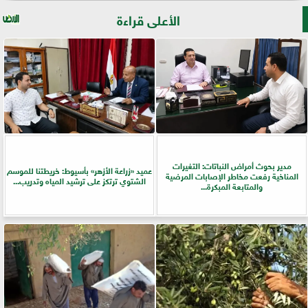
الأعلى قراءة
مدير بحوث أمراض النباتات: التغيرات
عميد «زراعة الأزهر» بأسيوط: خريطتنا للموسم
المناخية رفعت مخاطر الإصابات المرضية
الشتوي ترتكز على ترشيد المياه وتدريب...
والمتابعة المبكرة...