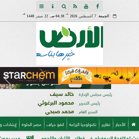
مـ
هـ
الجمعة
7
أغسطس
2026
04:38 صـ
22
صفر
1448
خالد سيف
رئيس مجلس الإدارة
محمود البرغوثي
رئيس التحرير
محمد صبحي
المدير العام
الأخبار
تقارير
تكنولوجيا الزراعة
انفو جراف
مصر الحلوة
إرشادات و
لبيوفيلم في قطاعي الألبان واللحوم
مدير بحوث أمراض النبات