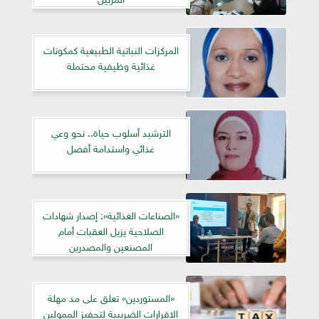
المركزات النباتية الطبيعية كمكونات
غذائية وظيفية محتملة
الترشيد أسلوب حياة.. نحو وعي
غذائي واستدامة أفضل
«الصناعات الغذائية»: إصدار شهادات
الصلاحية يزيل العقبات أمام
المصنعين والمصدرين
«المستوردين» تعلق على مد مهلة
الاقرارات الضريبية لتحفيز الممولين