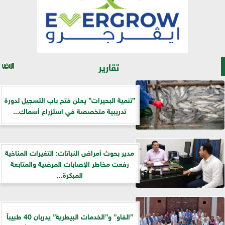
تقارير
”تنمية البحيرات” يعلن فتح باب التسجيل لدورة
تدريبية متخصصة في استزراع أسماك...
مدير بحوث أمراض النباتات: التغيرات المناخية
رفعت مخاطر الإصابات المرضية والمتابعة
المبكرة...
”الفاو” و”الخدمات البيطرية” يدربان 40 طبيباً