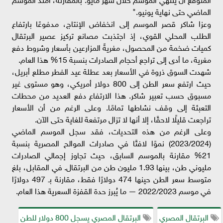
الماضي حتى نهاية يونيو."
وعزا شاكر قصر الموسم إلى انخفاض الإنتاج، مدفوعًا بارتفاع
الطلب المحلي القوي، إذ اجتذبت مصانع تركيز عصير البرتقال
كميات ضخمة من المحصول، مغريةً المزارعين بأسعار وشروط دفع
مغرية، ما أدى إلى تراجع أحجام الصادرات بنسبة 15% هذا العام.
شهدت السوق ذروة في الأسعار بعد عطلة عيد الفطر مطلع أبريل،
حيث ارتفع سعر الطن إلى 800 دولار أمريكي، وهو مستوى غير
مسبوق حسب تعبير شاكر. هذا الارتفاع دفع العديد من محطات
التعبئة إلى وقف نشاطها تمامًا. وعلى الرغم من أن الأسعار
تراجعت قليلًا لاحقًا، إلا أنها لا تزال مرتفعة للغاية حتى الآن.
وعلى الرغم من هذه التحديات، فقد سجل الموسم الماضي
(2023/2024) نموًا لافتًا في صادرات الموالح المصرية بنسبة
21% مقارنة بالموسم السابق، حيث تجاوز إجمالي الصادرات
مليوني طن، بينها 1.93 مليون طن من البرتقال. في المقابل، بلغ
متوسط سعر الطن حينها 474 دولارًا فقط، مقارنة بـ 497 دولارًا
في موسم 2022/2023 — ما يُبرز حدة القفزة السعرية هذا العام.
البرتقال المصري
البرتقال المصري يسجل 800 دولار للطن