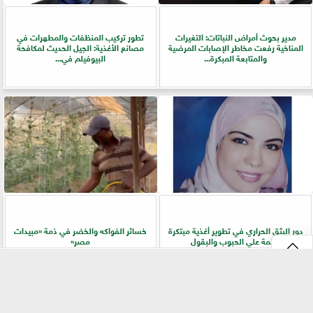
مدير بحوث أمراض النباتات: التغيرات
تطور تركيب المنظفات والمطهرات في
المناخية رفعت مخاطر الإصابات المرضية
مصانع الأغذية: الجيل الحديث لمكافحة
والمتابعة المبكرة...
البيوفيلم في...
دور البثق الحراري في تطوير أغذية مبتكرة
خسائر الفواكه والخضر في ذمة «مبيدات
قائمة علي الحبوب والبقول
مصر»
⇡