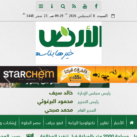
مـ
هـ
السبت
8
أغسطس
2026
09:29 صـ
23
صفر
1448
خالد سيف
رئيس مجلس الإدارة
محمود البرغوثي
رئيس التحرير
محمد صبحي
المدير العام
الأخبار
تقارير
تكنولوجيا الزراعة
انفو جراف
مصر الحلوة
إرشادات و
«سن العجوز» في الذرة ا