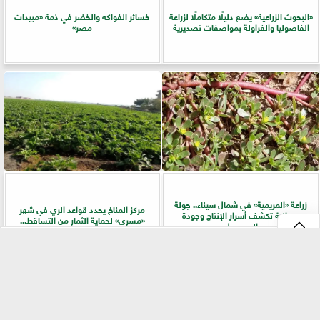
​«البحوث الزراعية» يضع دليلًا متكاملًا لزراعة
خسائر الفواكه والخضر في ذمة «مبيدات
الفاصوليا والفراولة بمواصفات تصديرية
مصر»
زراعة «المريمية» في شمال سيناء.. جولة
مركز المناخ يحدد قواعد الري في شهر
ميدانية تكشف أسرار الإنتاج وجودة
«مسرى» لحماية الثمار من التساقط...
المحصول
⇡