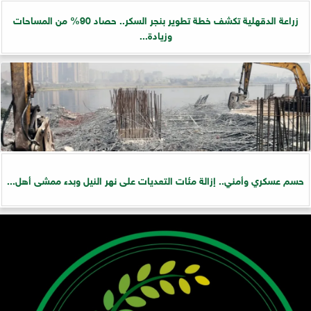
زراعة الدقهلية تكشف خطة تطوير بنجر السكر.. حصاد 90% من المساحات
وزيادة...
حسم عسكري وأمني.. إزالة مئات التعديات على نهر النيل وبدء ممشى أهل...