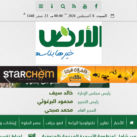
مـ
هـ
السبت
8
أغسطس
2026
08:00 مـ
23
صفر
1448
خالد سيف
رئيس مجلس الإدارة
محمود البرغوثي
رئيس التحرير
محمد صبحي
المدير العام
الأخبار
تقارير
تكنولوجيا الزراعة
انفو جراف
مصر الحلوة
إرشادات و
نظومة الأسمدة المدعمة بالمنوفية
إحباط تقسيم قطعة أرض على مساحة 2000 متر ب