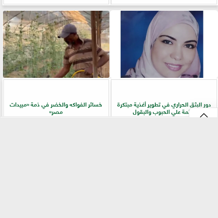
دور البثق الحراري في تطوير أغذية مبتكرة
خسائر الفواكه والخضر في ذمة «مبيدات
قائمة علي الحبوب والبقول
مصر»
⇡