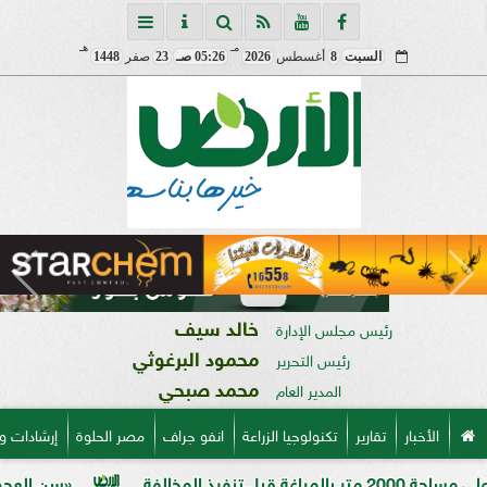
مـ
هـ
السبت
8
أغسطس
2026
05:26 صـ
23
صفر
1448
خالد سيف
رئيس مجلس الإدارة
محمود البرغوثي
رئيس التحرير
محمد صبحي
المدير العام
الأخبار
تقارير
تكنولوجيا الزراعة
انفو جراف
مصر الحلوة
إرشادات و
«سن العجوز» في الذرة ال