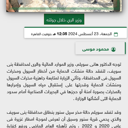
وزير الري خلال جولته
الجمعة، 23 أغسطس 2024
12:35 مـ
بتوقيت القاهرة
محمود موسى
توجه الدكتور هانى سويلم، وزير الموارد المائية والرى لمحافظة بنى
سويف، لتفقد حالة منشآت الحماية من أخطار السيول ومخرات
السيول فى المحافظة، وتأتي الزيارة لمتابعة جاهزية مخرات السيول
ومنشآت الحماية وقدرتها على إستقبال مياه السيول وإمرارها
بالمخرات بصورة آمنة أو حجزها في البحيرات الصناعية أمام سدود
الحماية التى أنشأتها الوزارة .
وقد تفقد سويلم حالة مخر سيل سنور بنطاق محافظة بنى سويف
والذي يحمي قرية سنور وسبق أن تعرض لموجة امطار غزيرة فى
عامي 2020 و 2022 ، وتم تأهيله العام الماضي ورفع كفاءة