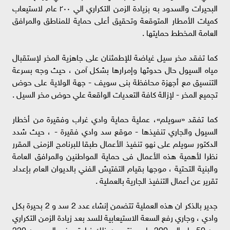
البحيرات والسدود به بزيادة الزمن التكراري الي ٢٠٠ عام لاستيعاب
كميات الأمطار المتوقعة وتحقيق أعلى حماية للمناطق والمرافق
العامة المخطط حمايتها .
كما تفقد مخر سيل غياضة للإطمئنان على جاهزية المخر لإستقبال
مياه السيول حال حدوثها وإمرارها بشكل آمن ، حيث وجه بسرعة
التنسيق مع أجهزة محافظة بنى سويف - جهة الولاية على حوض
تجميع المخر - لإزالة كافة التعديات الواقعة علي حوض مخر السيل .
كما تفقد «سويلم»، عملية حماية وادي غراب وفقيرة من أخطار
السيول والجاري تنفيذها - موقع سد وادي فقيرة - ، حيث شدد
الدكتور سويلم على نهو تنفيذ الأعمال طبقا للبرنامج الزمنى المقرر
نظرا لأهمية هذه الأعمال فى حماية المواطنين والمرافق العامة
والبنية التحتية ، موجها بقيام التفتيش الفني بالديوان العام بإعداد
تقرير عن أعمال التنفيذ الجارية بالعملية .
جدير بالذكر ان هذه العملية تتضمن إنشاء عدد 2 سد و 2 بحيرة بكل
وادي ، وجاري رفع السعة الاستيعابية للسد بعد زيادة الزمن التكراري
من 50 عام الي 200 عام و نتج عن ذلك زيادة عرض السد من 220