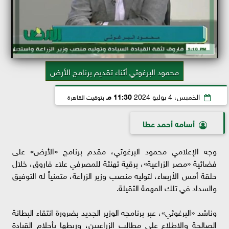
محمود البرغوثي أثناء تقديم برنامج الأرض
الخميس، 4 يوليو 2024
11:30 مـ
بتوقيت القاهرة
أسامه أحمد عطا
وجه الإعلامي محمود البرغوثي، مقدم برنامج «الأرض» على
فضائية «مصر الزراعية»، برقية تهنئة للمصرفي علاء فاروق، خلال
حلقة أمس الأربعاء، لتوليه منصب وزير الزراعة، متمنياً له التوفيق
والسداد في تلك المهمة الثقيلة.
وناشد «البرغوثي»، عبر برنامجه الوزير الجديد بضرورة انتقاء البطانة
الصالحة والاطلاع على مطالب الزراعيين، وربطها بأحلام القيادة