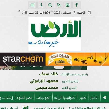
مـ
هـ
الجمعة
7
أغسطس
2026
02:50 مـ
22
صفر
1448
خالد سيف
رئيس مجلس الإدارة
محمود البرغوثي
رئيس التحرير
محمد صبحي
المدير العام
الأخبار
تقارير
تكنولوجيا الزراعة
انفو جراف
مصر الحلوة
إرشادات و
واكه والخضر في ذمة «مبيدات مصر»
أسباب فشل تحجيم الخو