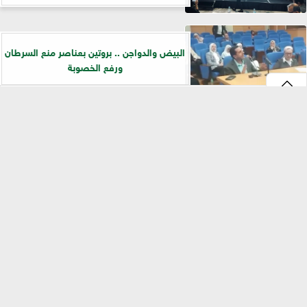
البيض والدواجن .. بروتين بعناصر منع السرطان
ورفع الخصوبة
المغرة: وعد بالخير من فسائل نخيل البرحي عالية
⇡
الإنتاجية
خبيرة كيميائية: مطلوب دعم البحث العلمي من
مخرجات الصناعة .. فيديو