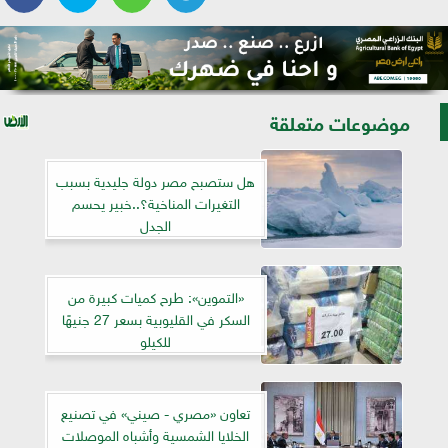
موضوعات متعلقة
هل ستصبح مصر دولة جليدية بسبب
التغيرات المناخية؟..خبير يحسم
الجدل
«التموين»: طرح كميات كبيرة من
السكر في القليوبية بسعر 27 جنيهًا
للكيلو
تعاون «مصري - صيني» في تصنيع
الخلايا الشمسية وأشباه الموصلات