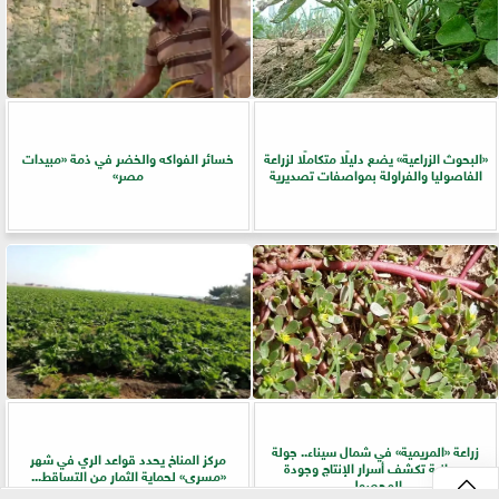
​«البحوث الزراعية» يضع دليلًا متكاملًا لزراعة
خسائر الفواكه والخضر في ذمة «مبيدات
الفاصوليا والفراولة بمواصفات تصديرية
مصر»
زراعة «المريمية» في شمال سيناء.. جولة
مركز المناخ يحدد قواعد الري في شهر
ميدانية تكشف أسرار الإنتاج وجودة
«مسرى» لحماية الثمار من التساقط...
المحصول