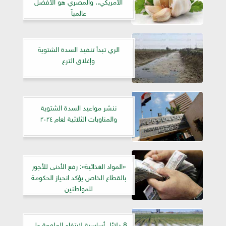
الأمريكي.. والمصري هو الأفضل
عالمياً
الري تبدأ تنفيذ السدة الشتوية
وإغلاق الترع
ننشر مواعيد السدة الشتوية
والمناوبات الثلاثية لعام ٢٠٢٤
«المواد الغذائية»: رفع الأدنى للأجور
بالقطاع الخاص يؤكد انحياز الحكومة
للمواطنين
8 دلائل أساسية لارتفاع الملوحة علي