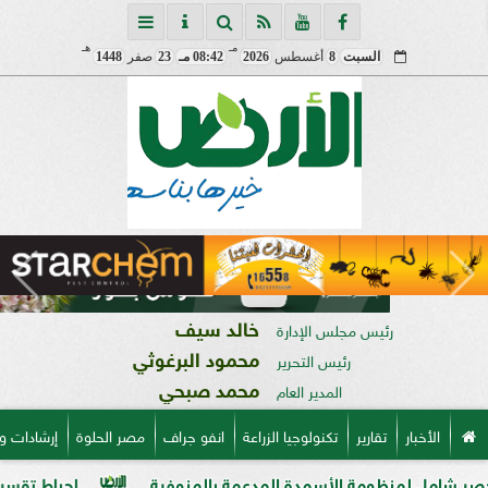
مـ
هـ
السبت
8
أغسطس
2026
08:42 مـ
23
صفر
1448
خالد سيف
رئيس مجلس الإدارة
محمود البرغوثي
رئيس التحرير
محمد صبحي
المدير العام
الأخبار
تقارير
تكنولوجيا الزراعة
انفو جراف
مصر الحلوة
إرشادات و
نظومة الأسمدة المدعمة بالمنوفية
إحباط تقسيم قطعة أرض على مساحة 2000 متر با