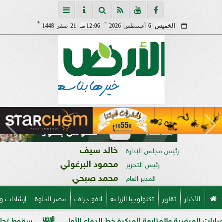
مـ
هـ
الخميس
6
أغسطس
2026
12:06 مـ
21
صفر
1448
خالد سيف
رئيس مجلس الإدارة
محمود البرغوثي
رئيس التحرير
محمد صبحي
المدير العام
الأخبار
تقارير
تكنولوجيا الزراعة
انفو جراف
مصر الحلوة
إرشادات و
 والمتابعة المبكرة خط الدفاع الأول
سقوط تجار السموم القاتلة للزرع.. ضبط 1014 عبو