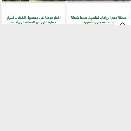
سرقة دعم الزراعة.. تفاصيل ضبط شحنة
أخطر مرحلة في محصول القطن.. أسرار
أسمدة محظورة بأسيوط
حماية اللوز من التساقط وزيادة...
⇡
سقوط تجار السموم القاتلة للزرع.. ضبط
التقنيات الخضراء المتقدمة لاستغلال
1014 عبوة مبيدات منتهية الصلاحية
الشرش بشكل مستدام في صناعة الألبان
بالغربية
الفيس بوك