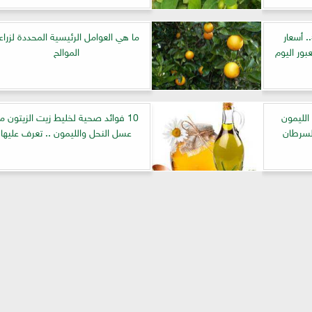
الطماطم 3.50 والليمون 5.. أسعار
ما هي العوامل الرئيسية المحددة لزراع
ور اليوم
الموالح
الليمون
10 فوائد صحية لخليط زيت الزيتون م
لسرطان
عسل النحل والليمون .. تعرف عليها