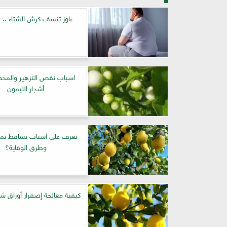
عاوز تنسف كرش الشتاء .. ه
اسباب نقص التزهير والمح
أشجار الليمون
تعرف على أسباب تساقط ثمار
وطرق الوقاية؟
كيفية معالجة إصفرار أوراق شج