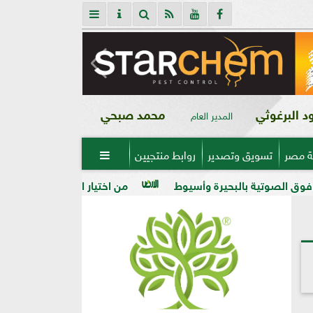
 البرغوثي
محمد صبحي
المدير العام
ة مصر
تسويق وتصدير
روابط منتجيين

من اختيار التربة إلى الشتلة.. 7 قواعد ذهبية لتأسيس مزرعة زيتون ناجحة