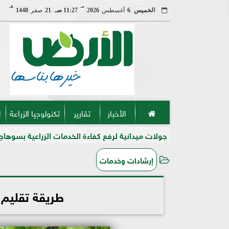
مـ
هـ
الخميس
6
أغسطس
2026
11:27 صـ
21
صفر
1448
الأخبار
تقارير
تكنولوجيا الزراعة
ا
ًا.. جولات ميدانية لرفع كفاءة الخدمات الزراعية بسوهاج
”الفاو” و”الخ
إرشادات وخدمات
طريقة تقليم 