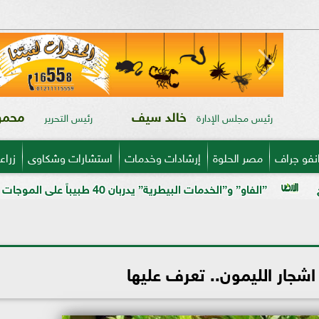
خالد سيف
محمود
رئيس مجلس الإدارة
رئيس التحرير
نفو جراف
مصر الحلوة
إرشادات وخدمات
استشارات وشكاوى
زراع
دمات البيطرية” يدربان 40 طبيباً على الموجات فوق الصوتية بالبحيرة وأسيوط
اشجار الليمون.. تعرف عليها