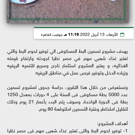
الأربعاء، 13 أبريل 2022
11:16 مـ
بتوقيت القاهرة
يهدف مشروع تسمين البط المسكوفى الي توفير لحوم البط والتي
تعتبر غذاء شعبي مهم في مصر نظرا لجودته وارتفاع قيمته
الغذائيه، و يعتبر المشروع استثمار ناجح وسريع للتنميه الريفيه
وزياده الدخل وتوفير فرص عمل في مناطق الريفيه
ونستعرض من خلال هذا التقرير، دراسة جدوى لمشروع تسمين
عدد 5000 بطة مسكوفى فى السنة على 4 دورات بمعدل 1250
بطة فى الدورة الواحدة. وسوف يتم البدء بأعمار 21 يوم وذلك
لتقليل املخاطر وفترة التسمين املتوقعة 80 يوم.
أهداف المشروع:
1- توفير لحوم البط والتى تعتبر غذاء شعبى مهم فى مصر نظرا