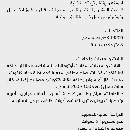
لجودته و إرتفاع قيمته الغذائية
2- يعتبرالمشروع إستثمار ناجح وسريع للتنمية الريفية وزيادة الدخل
وتوفيرفرص عمل فى املناطق الريفية.
المنتجــــات:
19200 كجم بط مسمن
3 متر مكعب سبلة
الالات والمعدات والخامات
- الالات والمعدات: سقايات أوتوماتيك بلاستيك سعة 8 لتر -طاقة
50 كتكوت-غذايات صاج مجلفن سعة 5 كجم )طاقة 50 كتكوت.-
دفايات غاز أو سولار )طاقة 300 كتكوت(/ مصابيح إضاءة/ فلتر
مياه/ برميل )سعة 100 - 200 لتر ماء( .
- الخامات: فراخ بط عمر 2 - 3 أسابيع، أعلاف دواجن، أدوية
وتحصينات بيطرية، تبن للفرشة، أدوات نظافة، جرادل بلاستيك.
الدراسة المالية للمشروع
عمرالمشروع : 5 سنوات
مدة دورة الانتاج : 3 شهور