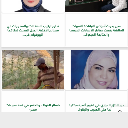
مدير بحوث أمراض النباتات: التغيرات
تطور تركيب المنظفات والمطهرات في
المناخية رفعت مخاطر الإصابات المرضية
مصانع الأغذية: الجيل الحديث لمكافحة
والمتابعة المبكرة...
البيوفيلم في...
دور البثق الحراري في تطوير أغذية مبتكرة
خسائر الفواكه والخضر في ذمة «مبيدات
قائمة علي الحبوب والبقول
مصر»