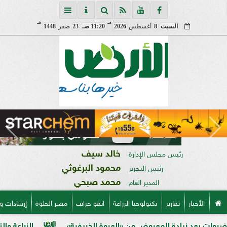
مـ
هـ
السبت
8
أغسطس
2026
11:20 صـ
23
صفر
1448
خالد سيف
رئيس مجلس الإدارة
محمود البرغوثي
رئيس التحرير
محمد صبحي
المدير العام
الأخبار
تقارير
تكنولوجيا الزراعة
انفو جراف
مصر الحلوة
إرشادات و
ادة المعروض من «العروة الخريفية»
الزراعة والتخطيط تبحثان