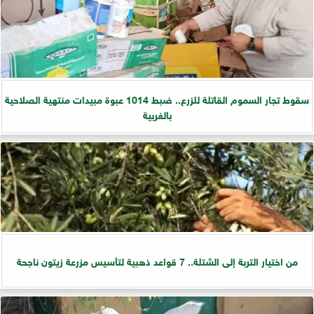
سقوط تجار السموم القاتلة للزرع.. ضبط 1014 عبوة مبيدات منتهية الصلاحية
بالغربية
من اختيار التربة إلى الشتلة.. 7 قواعد ذهبية لتأسيس مزرعة زيتون ناجحة