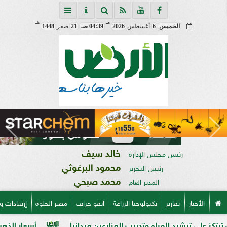
مـ
هـ
الخميس
6
أغسطس
2026
04:39 صـ
21
صفر
1448
خالد سيف
رئيس مجلس الإدارة
محمود البرغوثي
رئيس التحرير
محمد صبحي
المدير العام
الأخبار
تقارير
تكنولوجيا الزراعة
انفو جراف
مصر الحلوة
إرشادات و
ترشيد المياه وتدريب المزارعين ميدانياً
أسعار الذهب في مصر فى ب