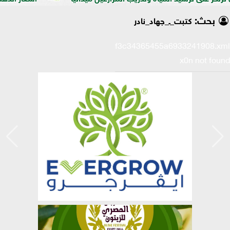
بحث:
كتبت_ـ_جهاد_نادر
xml/K/e/ab0f198fe0f3c34365455a6933241908.xml
x0n not found