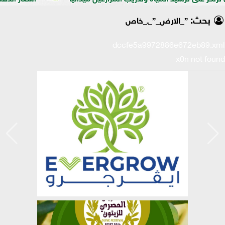
بحث:
”_الارض_”_ـ_خاص
xml/K/e/36184e0108dccfe5a9972886e672eb89.xml
x0n not found