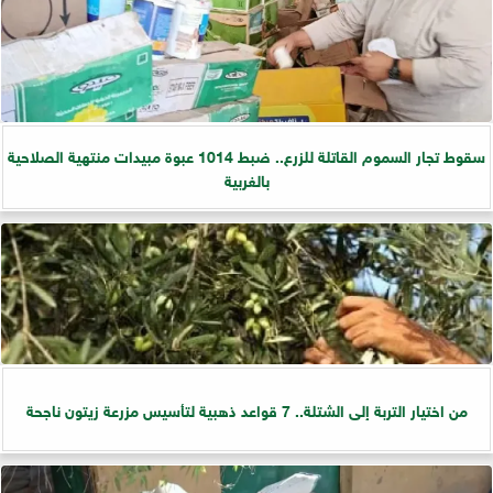
سقوط تجار السموم القاتلة للزرع.. ضبط 1014 عبوة مبيدات منتهية الصلاحية
بالغربية
من اختيار التربة إلى الشتلة.. 7 قواعد ذهبية لتأسيس مزرعة زيتون ناجحة