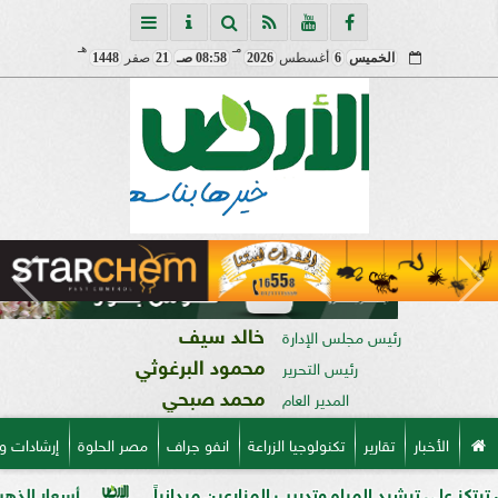
مـ
هـ
الخميس
6
أغسطس
2026
08:58 صـ
21
صفر
1448
خالد سيف
رئيس مجلس الإدارة
محمود البرغوثي
رئيس التحرير
محمد صبحي
المدير العام
الأخبار
تقارير
تكنولوجيا الزراعة
انفو جراف
مصر الحلوة
إرشادات و
ترشيد المياه وتدريب المزارعين ميدانياً
أسعار الذهب في مصر فى ب