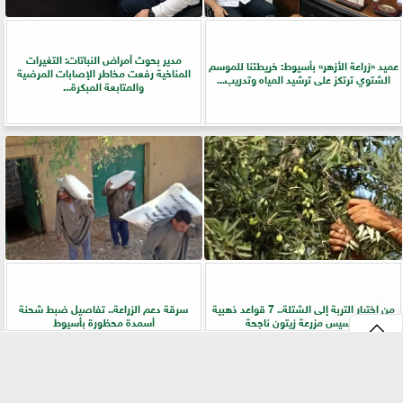
مدير بحوث أمراض النباتات: التغيرات
عميد «زراعة الأزهر» بأسيوط: خريطتنا للموسم
المناخية رفعت مخاطر الإصابات المرضية
الشتوي ترتكز على ترشيد المياه وتدريب...
والمتابعة المبكرة...
من اختيار التربة إلى الشتلة.. 7 قواعد ذهبية
سرقة دعم الزراعة.. تفاصيل ضبط شحنة
لتأسيس مزرعة زيتون ناجحة
أسمدة محظورة بأسيوط
⇡