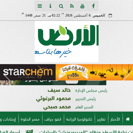
مـ
هـ
الخميس
6
أغسطس
2026
02:22 مـ
21
صفر
1448
خالد سيف
رئيس مجلس الإدارة
محمود البرغوثي
رئيس التحرير
محمد صبحي
المدير العام
الأخبار
تقارير
تكنولوجيا الزراعة
انفو جراف
مصر الحلوة
إرشادات و
طح ونظام ”الهيدروبونيك” بالسادات
أسعار الفراخ البيضاء في مصر 