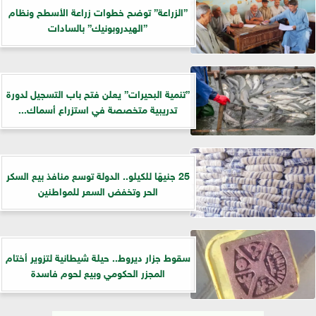
”الزراعة” توضح خطوات زراعة الأسطح ونظام
”الهيدروبونيك” بالسادات
”تنمية البحيرات” يعلن فتح باب التسجيل لدورة
تدريبية متخصصة في استزراع أسماك...
25 جنيهًا للكيلو.. الدولة توسع منافذ بيع السكر
الحر وتخفض السعر للمواطنين
سقوط جزار ديروط.. حيلة شيطانية لتزوير أختام
المجزر الحكومي وبيع لحوم فاسدة