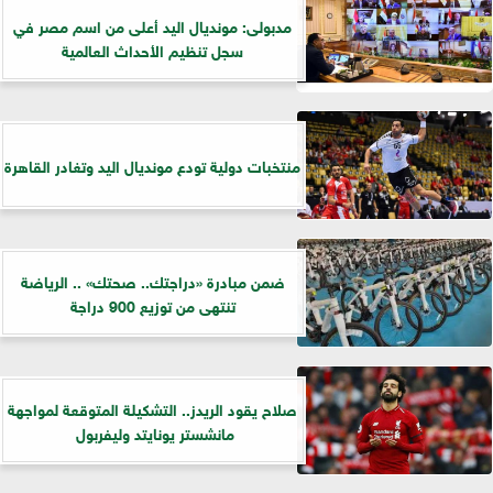
مدبولى: مونديال اليد أعلى من اسم مصر في
سجل تنظيم الأحداث العالمية
منتخبات دولية تودع مونديال اليد وتغادر القاهرة
ضمن مبادرة «دراجتك.. صحتك» .. الرياضة
تنتهى من توزيع 900 دراجة
صلاح يقود الريدز.. التشكيلة المتوقعة لمواجهة
مانشستر يونايتد وليفربول