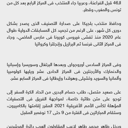
الـ46 قبل الفراعنة، وعربيا جاء المنتخب فى المركز الرابع بعد كل من
تونس والمغرب وقطر.
وحافظ منتخب بلجيكا على صدارة التصنيف الذى يصدر بشكل
دورى كل شهر، على الرغم من تجميد كل المسابقات الدولية طوال
عام 2020 منذ تفشى فيروس كورونا فى مارس الماضي، وجاء
فى المركز الثانى فرنسا ثم البرازيل وإنجلترا وكرواتيا
وفى المركز السادس أوروجواى وبعدها البرتغال وسويسرا وإسبانيا
والدنمارك والأرجنتين فى المركز الحادى عشر ويليها كولومبيا
وألمانيا والسويد وتشيلى وهولندا وإيطاليا فى المركز السابع عشر.
على صعيد متصل، طلب حسام البدرى من اتحاد الكرة السفر إلى
توجو على متن طائرة خاصة، لمواجهة الفريق فى التصفيات
المؤهلة لكأس الأمم الأفريقية 2021 المقرر إقامتها بالكاميرون،
وستقام المباراتين فى الفترة من 9 حتى 17 نوفمبر المقبل
ودخل طاهر محمد طاهر لاعب المقاولون العرب دائرة المرشحين