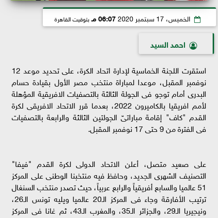
الخميس، 17 سبتمبر 2020
06:07 مـ
بتوقيت القاهرة
احمد السيد
استقرت اللجنة الخماسية لإدارة اتحاد الكرة، على تحديد موعد 12
نوفمبر المقبل، موعدا لمباراة منتخب مصر الأول بقيادة حسام
البدرى أمام توجو فى الجولة الثالثة بالتصفيات الافريقية المؤهلة
لأمم افريقيا بالكاميرون 2022، بعدما قرر الاتحاد الافريقى لكرة
القدم "كاف" إقامة مباراتىّ الجولتين الثالثة والرابعة بالتصفيات
فى الفترة من 9 حتى 17 نوفمبر المقبل.
على صعيد متصل، أعلن الاتحاد الدولى لكرة القدم "فيفا"
التصنيف الشهرى الجديد، وحافظ فيه منتخبنا الوطنى على المركز
51 عالميا والسابع أفريقياً والرابع عربياً، حيث تصدر منتخب السنغال
ترتيب الأفارقة وجاء فى المركز الـ20 عالميا ويليه تونس الـ26،
ونيجيريا الـ29، والجزائر الـ35، والمغرب الـ43، ثم غانا فى المركز