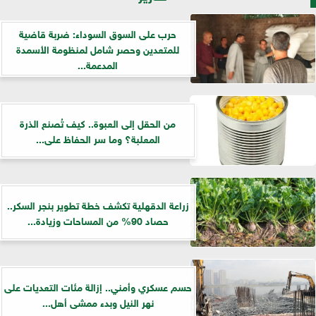
حرب على السوق السوداء: ضربة قاضية
للمتعدين وحصر شامل لمنظومة الأسمدة
المدعمة...
من الحقل إلى العبوة.. كيف تُصنع الذرة
المعلبة؟ وما سر الحفاظ على...
زراعة الدقهلية تكشف خطة تطوير بنجر السكر..
حصاد 90% من المساحات وزيادة...
حسم عسكري وأمني.. إزالة مئات التعديات على
نهر النيل وبدء ممشى أهل...