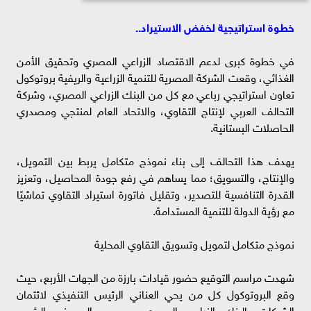
خطوة استراتيجية لخفض الاستيراد..
في خطوة كبرى لدعم الاقتصاد الزراعي المصري وتحقيق الأمن
الغذائي، وقعت الشركة المصرية للتنمية الزراعية والريفية بروتوكول
تعاون استراتيجي رباعي مع كل من البنك الزراعي المصري، وشركة
التحالف العربي لإنتاج التقاوي، والاتحاد العام لمنتجي ومصدري
الحاصلات البستانية.
يهدف هذا التحالف إلى بناء نموذج متكامل يربط بين التمويل،
والإنتاج، والتسويق؛ مما يساهم في رفع جودة المحاصيل، وتعزيز
القدرة التنافسية للتصدير، وتقليل فاتورة استيراد التقاوي تماشيًا
مع رؤية الدولة للتنمية المستدامة.
نموذج متكامل لتمويل وتسويق التقاوي المحلية
شهدت مراسم التوقيع حضور قيادات بارزة من الجهات الأربع، حيث
وقع البروتوكول كل من يحي العناني الرئيس التنفيذي لائتمان
الشركات بالبنك الزراعي المصري، ومحمد السعدني الرئيس