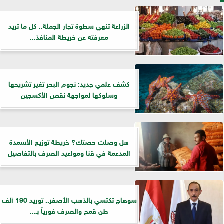
الزراعة تنهي سطوة تجار الجملة.. كل ما تريد
معرفته عن خريطة المنافذ...
كشف علمي جديد: نجوم البحر تغير تشريحها
وسلوكها لمواجهة نقص الأكسجين
هل وصلت حصتك؟ خريطة توزيع الأسمدة
المدعمة في قنا ومواعيد الصرف بالتفاصيل
سوهاج تكتسي بالذهب الأصفر.. توريد 190 ألف
طن قمح والصرف فورياً بـ...