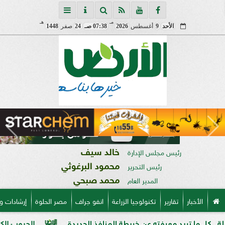
مـ
هـ
الأحد
9
أغسطس
2026
07:38 صـ
24
صفر
1448
خالد سيف
رئيس مجلس الإدارة
محمود البرغوثي
رئيس التحرير
محمد صبحي
المدير العام
الأخبار
تقارير
تكنولوجيا الزراعة
انفو جراف
مصر الحلوة
إرشادات و
تريد معرفته عن خريطة المنافذ الجديدة
الحبوب الكاملة وفوائد