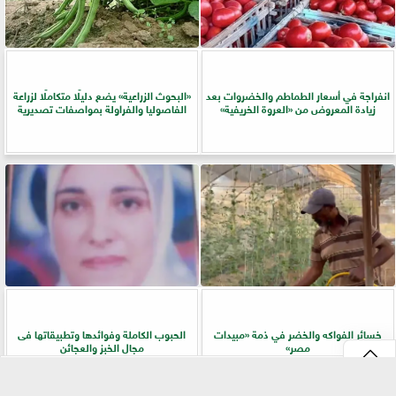
انفراجة في أسعار الطماطم والخضروات بعد
​«البحوث الزراعية» يضع دليلًا متكاملًا لزراعة
زيادة المعروض من «العروة الخريفية»
الفاصوليا والفراولة بمواصفات تصديرية
خسائر الفواكه والخضر في ذمة «مبيدات
الحبوب الكاملة وفوائدها وتطبيقاتها فى
مصر»
مجال الخبز والعجائن