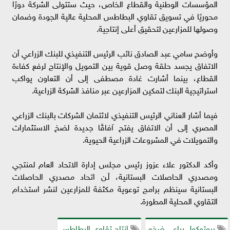
المؤسسات الوطنية والقطاع الخاص، حيث ستتولى الشركة دورًا
محوريًا في تسويق تقاوي البطاطس المحلية عالية الجودة وضمان
وصولها للمزارعين لتحقيق أعلى إنتاجية.
وأوضح سامي عبد الصادق نائب الرئيس التنفيذي للبنك الزراعي أن
الاتفاق يجسد حلقة وصل قوية بين التمويل والإنتاج لرفع كفاءة
القطاع، بينما أشارت غادة مصطفى إلى أن التعاون يواكب
استراتيجية البنك لتمكين المزارعين عبر منافذ الشركة الزراعية.
فيما أشار العناني الرئيس التنفيذي لائتمان الشركات بالبنك الزراعي
المصري إلى أن الاتفاق يفتح آفاقًا جديدة لضخ الاستثمارات
والتمويلات في المشروعات الزراعية الحيوية.
وأكد الدكتور علاء عزوز رئيس مجلس إدارة الاتحاد العام لمنتجي
ومصدري الحاصلات البستانية، أـن اتحاد مصدري الحاصلات
البستانية سينظم برامج توعوية مكثفة للمزارعين لنشر استخدام
التقاوي المحلية المطورة.
بروتوكول رباعي ضخم
إنتاج تقاوي البطاطس