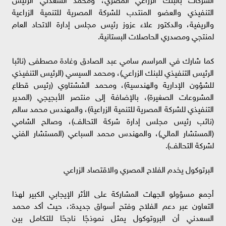
التنفيذي والعضو المنتدب للشركة المصرية للتنمية الزراعية
والريفية، والدكتور علاء عزوز رئيس مجلس إدارة الاتحاد العام
لمنتجي ومصدري الحاصلات البستانية.
كما شارك في المراسم سامي عبد الصادق وغادة مصطفى (نائبا
الرئيس التنفيذي للبنك الزراعي)، ومحمد السيسي (الرئيس التنفيذي
للشؤون الإدارية والهندسية)، ومحمد الششتاوي (رئيس قطاع
المشروعات الصغيرة)، بالإضافة إلى منتصر الأبجيجي (المدير
التنفيذي للشركة المصرية للتنمية الزراعية)، والمهندس محمد سالم
(نائب رئيس مجلس إدارة شركة التحالف)، وصالح الشامي
(المستشار المالي)، والمهندس محمد السباعي (المستشار الفني
لشركة التحالف).
البرتوكول يخدم الفلاح المصري والاقتصاد الزراعي
أجمع مسؤولو الجهات المشاركة على الأثر الإيجابي الكبير لهذا
التعاون عبر دعم الفلاح وفتح أسواق جديدة:، حيث أكد محمد
السعدني أن البروتوكول يمثل نموذجًا ناجحًا للتكامل بين