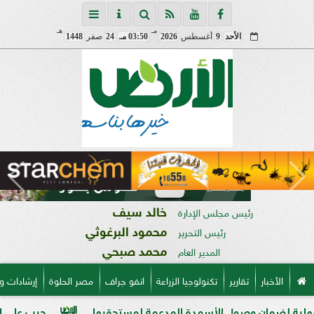
مـ
هـ
الأحد
9
أغسطس
2026
03:50 مـ
24
صفر
1448
خالد سيف
رئيس مجلس الإدارة
محمود البرغوثي
رئيس التحرير
محمد صبحي
المدير العام
الأخبار
تقارير
تكنولوجيا الزراعة
انفو جراف
مصر الحلوة
إرشادات و
مان وصول الأسمدة المدعمة لمستحقيها
حرب على السوق السود