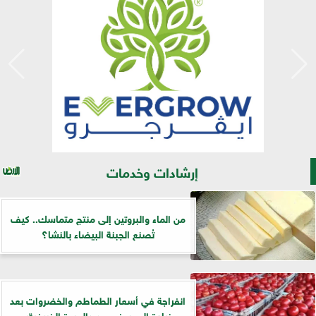
إرشادات وخدمات
من الماء والبروتين إلى منتج متماسك.. كيف
تُصنع الجبنة البيضاء بالنشا؟
انفراجة في أسعار الطماطم والخضروات بعد
زيادة المعروض من «العروة الخريفية»