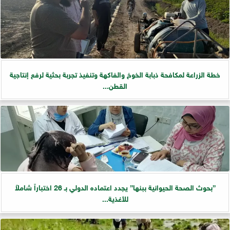
خطة الزراعة لمكافحة ذبابة الخوخ والفاكهة وتنفيذ تجربة بحثية لرفع إنتاجية
القطن...
”بحوث الصحة الحيوانية ببنها” يجدد اعتماده الدولي بـ 26 اختباراً شاملاً
للأغذية...