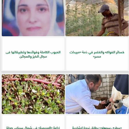
خسائر الفواكه والخضر في ذمة «مبيدات
الحبوب الكاملة وفوائدها وتطبيقاتها فى
مصر»
مجال الخبز والعجائن
«بيطري سوهاج» يطلق ندوة إرشادية
زراعة «المريمية» في شمال سيناء.. جولة