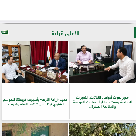
الأعلى قراءة
مدير بحوث أمراض النباتات: التغيرات
عميد «زراعة الأزهر» بأسيوط: خريطتنا للموسم
المناخية رفعت مخاطر الإصابات المرضية
الشتوي ترتكز على ترشيد المياه وتدريب...
والمتابعة المبكرة...