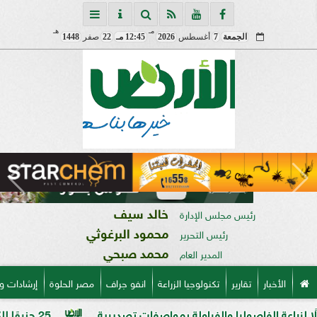
مـ
هـ
الجمعة
7
أغسطس
2026
12:45 مـ
22
صفر
1448
خالد سيف
رئيس مجلس الإدارة
محمود البرغوثي
رئيس التحرير
محمد صبحي
المدير العام
الأخبار
تقارير
تكنولوجيا الزراعة
انفو جراف
مصر الحلوة
إرشادات و
الفاصوليا والفراولة بمواصفات تصديرية
25 جنيهًا للكيلو.. الدولة توسع منافذ بيع السكر الحر وتخفض السعر للمواطنين