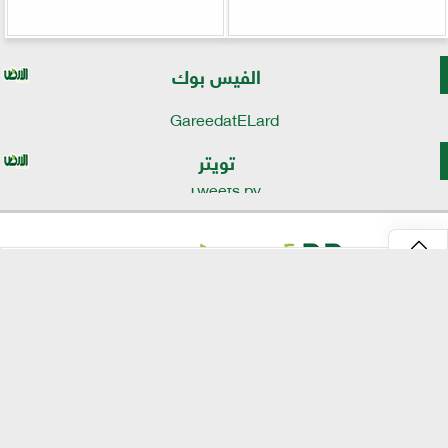
الفيس بوك
GareedatELard
تويتر
Tweets by
⇡
موقع الأرض