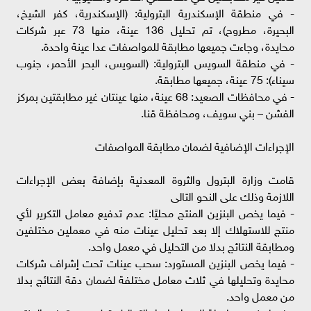
- في منطقة الإسكندرية البترولية: (الإسكندرية، كفر الشيخ،
البحيرة، مطروح)، تم تحليل 136 عينة، منها 73 عبر شركات
محايدة، وجاءت جميعها مطابقة للمواصفات عدا عينة واحدة.
- في منطقة السويس البترولية: (السويس، البحر الأحمر، جنوب
سيناء): 75 عينة، جميعها مطابقة.
- في محافظات الصعيد: 68 عينة، منها عينتان غير مطابقتين بمركز
الفشن – بني سويف، ومحافظة قنا.
الإجراءات الإضافية لضمان مطابقة المواصفات
قامت وزارة البترول والثروة المعدنية بإضافة بعض الإجراءات
اللازمة وذلك على النحو التالى
- فيما يخص البنزين المنتج محليًا: عدم تدفيع معامل التكرير لأي
منتج للاستهلاك إلا بعد تحليل عينات منه في معملين مختلفين
ومطابقة النتائج بدلا من التحليل في معمل واحد.
- فيما يخص البنزين المستورد: سحب عينات تحت إشراف شركات
محايدة وتحليلها في ثلاث معامل مختلفة لضمان دقة النتائج بدلا
من معمل واحد.