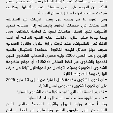
- فيما يخص سلسلة الإمداد: إجراء التحاليل قبل وبعد تدفيع المنتج
للتأكد من الجودة على مدى سلسلة الإمداد بأكملها، وتكليف
شركات محايدة بإجراء التحاليل لضمان الحيادية.
وفي ضوء ما تم رصده من بعض العينات غير المطابقة
للمواصفات في محطات الوقود بالإضافة إلى صعوبة تحديد
الأسباب الفنية لتعطل طلمبات السيارات الواردة بالشكاوى ومن
بينها جودة منتج البنزين وكذلك الحالة الفنية للمركبة أو العمر
الافتراضي للطلمبات، فقد قررت وزارة البترول والثروة المعدنية
صرف مبلغ مماثل لقيمة الفاتورة المعتمدة لاستبدال طلمبة
البنزين وبحد أقصى 2000 جنيه مصري لأصحاب الشكاوى الذين
تقدموا بالشكوى عبر الخط الساخن (16528) أو موقع منظومة
الشكاوى الحكومية وسيتم التواصل مع للمواطنين تباعًا من طرف
الوزارة، وفقًا للضوابط التالية:
• أن تكون الشكوى مقدمة خلال الفترة من 4 إلى 10 مايو 2025
على أن تكون الشكوى بخصوص نفس الفترة.
• تقديم المستندات التي تفيد ملكية مقدم الشكوى للسيارة.
• تقديم فاتورة معتمدة تفيد استبدال طلمبة السيارة.
وختاماً تتوجه وزارة البترول والثروة المعدنية بخالص الشكر
للمواطنين على تعاونهم المثمر وتواصلهم عبر الخط الساخن