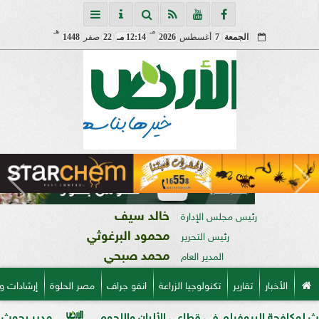
مـ
هـ
الجمعة
7
أغسطس
2026
12:14 مـ
22
صفر
1448
خالد سيف
رئيس مجلس الإدارة
محمود البرغوثي
رئيس التحرير
محمد صبحي
المدير العام
الأخبار
تقارير
تكنولوجيا الزراعة
انفو جراف
مصر الحلوة
إرشادات و
يوفيلم في قطاعي الألبان واللحوم
مدير بحوث أمراض النباتات