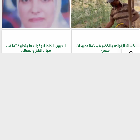
خسائر الفواكه والخضر في ذمة «مبيدات
الحبوب الكاملة وفوائدها وتطبيقاتها فى
مصر»
مجال الخبز والعجائن
⇡
«بيطري سوهاج» يطلق ندوة إرشادية
زراعة «المريمية» في شمال سيناء.. جولة
بالسلاموني للتوعية بالأمراض المشتركة
ميدانية تكشف أسرار الإنتاج وجودة
وطرق الوقاية
المحصول