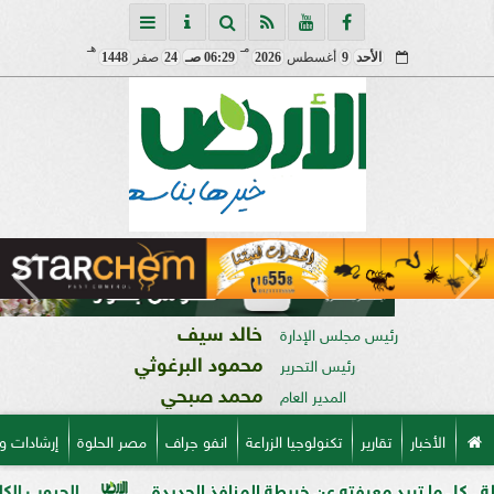
مـ
هـ
الأحد
9
أغسطس
2026
06:29 صـ
24
صفر
1448
خالد سيف
رئيس مجلس الإدارة
محمود البرغوثي
رئيس التحرير
محمد صبحي
المدير العام
الأخبار
تقارير
تكنولوجيا الزراعة
انفو جراف
مصر الحلوة
إرشادات و
يد معرفته عن خريطة المنافذ الجديدة
الحبوب الكاملة وفوائدها