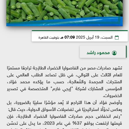
السبت، 19 أبريل 2025
07:09 مـ
بتوقيت القاهرة
محمود راشد
تشهد صادرات مصر من الفاصوليا الخضراء الطازجة تراجعًا مستمرًا
للعام الثالث على التوالي، في ظل تصاعد الطلب العالمي على
المنتجات المجمدة والمُعالجة، حسب ما يؤكده محمد فؤاد،
المؤسس المشارك لشركة "إيجي فارم" المتخصصة في تصدير
الخضروات.
وأوضح فؤاد أن هذا التراجع لا يُعد مؤشرًا سلبيًا بالضرورة، بل
يعكس تحوّلًا استراتيجيًا في تفضيلات الأسواق الدولية، حيث قال:
"رغم انخفاض حجم صادرات الفاصوليا الخضراء الطازجة، فإن
قيمتها ارتفعت بواقع 37% في عام 2023، ما يدل على تحسّن