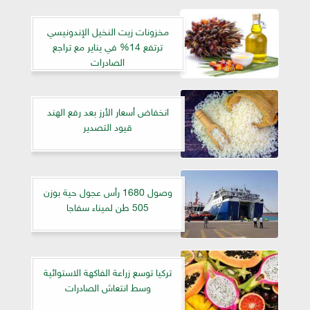
مخزونات زيت النخيل الإندونيسي
ترتفع 14% في يناير مع تراجع
الصادرات
انخفاض أسعار الأرز بعد رفع الهند
قيود التصدير
وصول 1680 رأس عجول حية بوزن
505 طن لميناء سفاجا
تركيا توسع زراعة الفاكهة الاستوائية
وسط انتعاش الصادرات