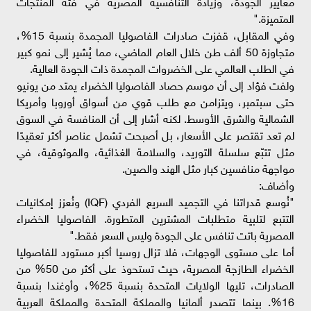
معايير الجودة، وزيادة التنافسية المصرية في فئة المنتجات
المتميزة."
وفي المقابل، قفزت صادرات الفاصوليا المجمدة بنسبة 15%،
متجاوزة 50 ألف طن خلال العام الماضي، مما يُشير إلى نمو كبير
في الطلب العالمي على الخضروات المجمدة ذات الجودة العالية.
ولفت فؤاد إلى أن موسم حصاد الفاصوليا الخضراء يمتد من يونيو
حتى سبتمبر، ويتزامن مع طلب قوي من أسواق أوروبا وأمريكا
الشمالية والشرق الأوسط. لكنه أشار إلى أن المنافسة في السوق
لم تعد تقتصر على الأسعار، بل أصبحت تشمل عناصر أكثر تعقيدًا
مثل تتبّع سلسلة التوريد، والسلامة الغذائية، والموثوقية، في
مواجهة منافسين كبار مثل الهند والصين.
وأضاف:
"نُوسع قدراتنا في التجميد السريع الفردي (IQF) ونُعزز إمكانيات
التتبع لتلبية متطلبات المشترين المتطورة. الفاصوليا الخضراء
المصرية باتت تنافس على الجودة وليس السعر فقط."
أما على مستوى الوجهات، فلا تزال روسيا أكبر مستورد للفاصوليا
الخضراء الطازجة المصرية، حيث تستحوذ على أكثر من 50% من
الصادرات، تليها الولايات المتحدة بنسبة 25%، وأوغندا بنسبة
16%. بينما تتصدر ألمانيا والمملكة المتحدة والمملكة العربية