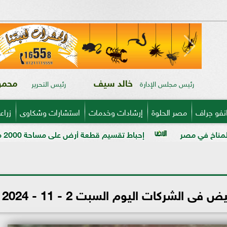
خالد سيف
محمود
رئيس مجلس الإدارة
رئيس التحرير
نفو جراف
مصر الحلوة
إرشادات وخدمات
استشارات وشكاوى
زراع
إحباط تقسيم قطعة أرض على مساحة 2000 متر بالمراغة قبل تنفيذ المخالفة