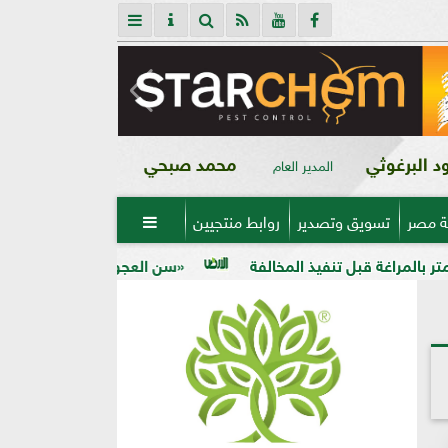
 البرغوثي
محمد صبحي
المدير العام
ة مصر
تسويق وتصدير
روابط منتجيين

«سن العجوز» في الذرة الشامية.. لماذا تظهر الح