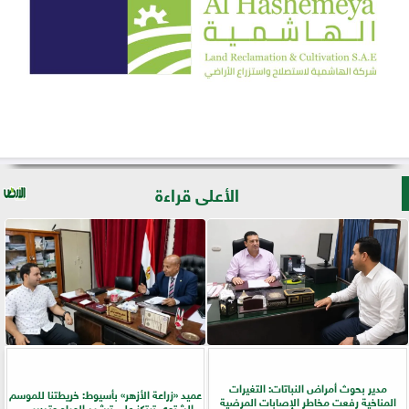
الأعلى قراءة
مدير بحوث أمراض النباتات: التغيرات
عميد «زراعة الأزهر» بأسيوط: خريطتنا للموسم
المناخية رفعت مخاطر الإصابات المرضية
الشتوي ترتكز على ترشيد المياه وتدريب...