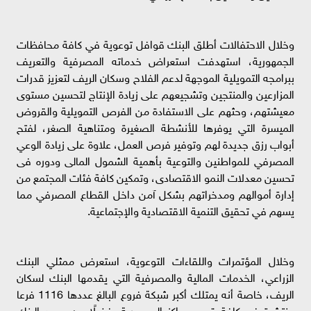
وخلال الاحتفالات أطلق البنك قوافل توعوية في كافة محافظات
الجمهورية، استهدفت استعراض خدماته المصرفية والتعريف
ببرامجه التمويلية الموجهة لدعم الفلاح وسكان الريف لتعزيز قدرات
المزارعين والمنتجين وتشجيعهم على زيادة الإنتاج لتحسين مستوى
معيشتهم، وحثهم على الاستفادة من الفرص التمويلية والقروض
الميسرة التي يوفرها للأنشطة الصغيرة ومتناهية الصغر، لفتح
أبواب رزق جديدة لهم وتوفير فرص العمل، علاوة على زيادة الوعي
المصرفي للمواطنين والتوعية بأهمية الشمول المالى ودوره فى
تحسين معدلات النمو الاقتصادى، وتمكين كافة فئات المجتمع من
إدارة أموالھم ومدخراتھم بشكل آمن داخل القطاع المصرفي مما
يسهم في تحقيق التنمية الاقتصادية والإجتماعية.
وخلال المؤتمرات واللقاءات التوعوية، استعرض ممثلي البنك
الزراعي، الخدمات المالية والمصرفية التي يقدمها البنك لسكان
الريف، خاصة أنه يمتلك أكبر شبكة فروع البالغ عددها 1116 فرعا
منتشرة في كافة قرى ومراكز الجمهورية، فضلًا عن جهود البنك