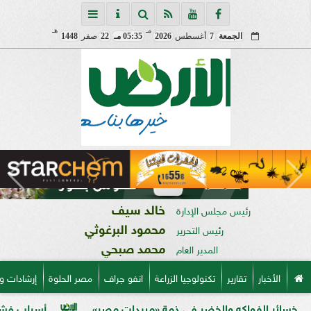
مـ
هـ
الجمعة
7
أغسطس
2026
05:35 مـ
22
صفر
1448
خالد سيف
رئيس مجلس الإدارة
محمود البرغوثي
رئيس التحرير
محمد صبحي
المدير العام
الأخبار
تقارير
تكنولوجيا الزراعة
انفو جراف
مصر الحلوة
إرشادات و
والخضر في ذمة «مبيدات مصر»
أسباب فشل تحجيم الخوخ في 