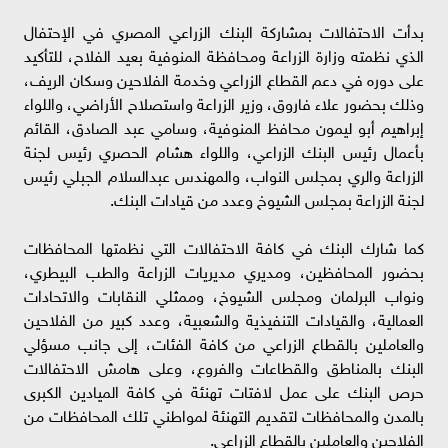
بدأت الاحتفالات بمشاركة البنك الزراعي المصري في الإحتفال
الذي نظمته وزارة الزراعة ومحافظة المنوفية بعيد الفلاح، للتأكيد
على دوره في دعم القطاع الزراعي وخدمة الفلاحين وسكان الريف،
وذلك بحضور علاء فاروق، وزير الزراعة واستصلاح الأراضي، واللواء
إبراهيم أبو ليمون محافظ المنوفية، وسامي عبد الصادق، القائم
بأعمال رئيس البنك الزراعي، واللواء هشام الحصري رئيس لجنة
الزراعة والري بمجلس النواب، والمهندس عبدالسلام الجبلي رئيس
لجنة الزراعة بمجلس الشيوخ وعدد من قيادات البنك.
كما شارك البنك في كافة الاحتفالات التي نظمتها المحافظات
بحضور المحافظين، ومديري مديريات الزراعة والطب البيطري،
ونواب البرلمان ومجلس الشيوخ، وممثلي النقابات والاتحادات
العمالية، والقيادات التنفيذية والشعبية، وعدد كبير من الفلاحين
والعاملين بالقطاع الزراعي من كافة الفئات، إلى جانب مسؤلي
البنك بالمناطق والقطاعات والفروع، وعلى هامش الاحتفالات
حرص البنك على عمل لافتات تهنئة في كافة الميادين الكبرى
بالمدن والمحافظات لتقديم التهنئة لمواطني تلك المحافظات من
الفلاحين والعاملين بالقطاع الزراعي.