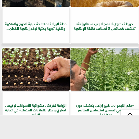
خريطة تقاوي القمح الجديدة.. «الزراعة»
خطة الزراعة لمكافحة ذبابة الخوخ والفاكهة
تكشف خصائص 5 أصناف فائقة الإنتاجية
وتنفيذ تجربة بحثية لرفع إنتاجية القطن...
«ملح الليمون».. خبير زراعي يكشف دوره
الزراعة تفركش عشوائية الأسواق.. ترخيص
الخفي في تحسين امتصاص العناصر
إجباري وحظر للإعلانات المضللة في تجارة
ومكافحة...
البذور
⇡