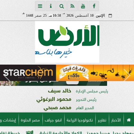
مـ
هـ
الإثنين
10
أغسطس
2026
10:58 مـ
25
صفر
1448
خالد سيف
رئيس مجلس الإدارة
محمود البرغوثي
رئيس التحرير
محمد صبحي
المدير العام
الأخبار
تقارير
تكنولوجيا الزراعة
انفو جراف
مصر الحلوة
إرشادات و
ا جمعيتي الكولا والأحايوة للنيابة
خريطة تقاوي القمح الجديدة.. «ال