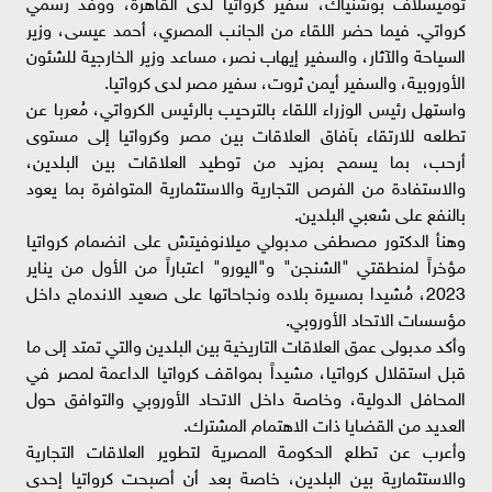
توميسلاف بوشنياك، سفير كرواتيا لدى القاهرة، ووفد رسمي
كرواتي. فيما حضر اللقاء من الجانب المصري، أحمد عيسى، وزير
السياحة والآثار، والسفير إيهاب نصر، مساعد وزير الخارجية للشئون
الأوروبية، والسفير أيمن ثروت، سفير مصر لدى كرواتيا.
واستهل رئيس الوزراء اللقاء بالترحيب بالرئيس الكرواتي، مُعربا عن
تطلعه للارتقاء بآفاق العلاقات بين مصر وكرواتيا إلى مستوى
أرحب، بما يسمح بمزيد من توطيد العلاقات بين البلدين،
والاستفادة من الفرص التجارية والاستثمارية المتوافرة بما يعود
بالنفع على شعبي البلدين.
وهنأ الدكتور مصطفى مدبولي ميلانوفيتش على انضمام كرواتيا
مؤخراً لمنطقتي "الشنجن" و"اليورو" اعتباراً من الأول من يناير
2023، مُشيدا بمسيرة بلاده ونجاحاتها على صعيد الاندماج داخل
مؤسسات الاتحاد الأوروبي.
وأكد مدبولى عمق العلاقات التاريخية بين البلدين والتي تمتد إلى ما
قبل استقلال كرواتيا، مشيداً بمواقف كرواتيا الداعمة لمصر في
المحافل الدولية، وخاصة داخل الاتحاد الأوروبي والتوافق حول
العديد من القضايا ذات الاهتمام المشترك.
وأعرب عن تطلع الحكومة المصرية لتطوير العلاقات التجارية
والاستثمارية بين البلدين، خاصة بعد أن أصبحت كرواتيا إحدى