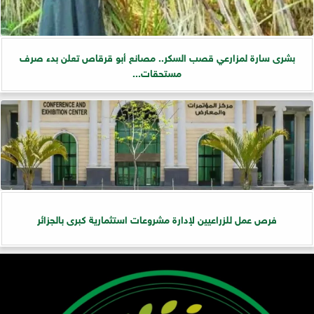
بشرى سارة لمزارعي قصب السكر.. مصانع أبو قرقاص تعلن بدء صرف
مستحقات...
فرص عمل للزراعيين لإدارة مشروعات استثمارية كبرى بالجزائر