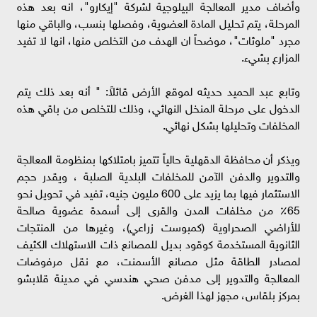
وأضاف مدير المعالجة البيلوجية لشركة "إيكارو"، انه بعد هذه
المرحلة، يتم تحليل المادة العضوية، وفصلها بنسب، والباقي منها
مجرد "ملوثات"، موضحاً ان الهدف من التخلص منها، انها لا تفيد
المزارع بشيء.
وتابع عبد الحميد حديثه لموقع الأرض قائلاً: " أنه بعد ذلك يتم
الدخول على مرحلة المنخل النهائي، وذلك للتخلص من باقي هذه
المخلفات وتحليلها بشكل نهائي.
ويذكر أن محافظة الدقهلية حالياً تتميز بامتلاكها بمنظومة المعالجة
والتدوير والدفن الآمن للمخلفات البلدية الصلبة ، ويقدر حجم
الاستثمار فيها بما يزيد على 600 مليون جنيه، تفيد في تحويل نحو
65٪ من مخلفات المدن والقرى إلى أسمدة عضوية صالحة
للأراضي الصحراوية (كمبوست زراعي)، وغيرها من المنتجات
الثانوية المستخدمة كوقود بديل للمصانع ذات الاستهلاك الكثيف
لمصادر الطاقة مثل مصانع الأسمنت، مع نقل مرفوضات
المعالجة والتدوير إلى مدفن صحي هندسي في مدينة قلابشو
بمركز بلقاس، مجهز لهذا الغرض.