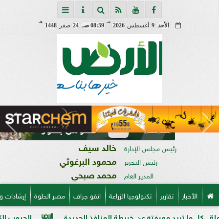
مـ
هـ
الأحد
9
أغسطس
2026
08:59 صـ
24
صفر
1448
خالد سيف
رئيس مجلس الإدارة
محمود البرغوثي
رئيس التحرير
محمد صبحي
المدير العام
الأخبار
تقارير
تكنولوجيا الزراعة
انفو جراف
مصر الحلوة
إرشادات و
يد معرفته عن خريطة المنافذ الجديدة
الحبوب الكاملة وفوائدها