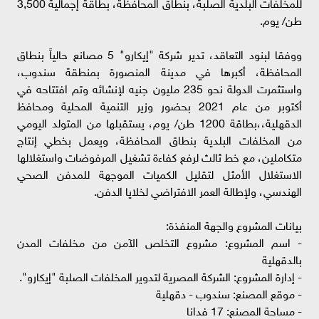
للمخلفات البلدية الصلبة، بنطاق المحافظة، بطاقة إجمالية 3,500
طن/ يوم.
ووفقا لبنود التعاقد، تدير شركة "إيكارو" 5 مصانع حالياً بنطاق
المحافظة، أكبرها في مدينة المنصورة بمنطقة سندوب،
واستثمرت الدولة نحو 235 مليون جنيه لإنشائه وتم افتتاحه في
أكتوبر من عام 2021 بحضور وزير التنمية المحلية ومحافظ
الدقهلية،،بطاقة 1200 طن/ يوم، يستقبلها من المتولد اليومي
من المخلفات البلدية بنطاق المحافظة، ويعمل بخطي إنتاج
متكاملين، مع خط ثالث لرفع كفاءة تشغيل المرفوضات واستغلالها
الاستغلال الأمثل لتقليل الكميات الموجهة للمدفن الصحي
الهندسي، ولإطالة العمر الافتراضي لخلايا الدفن.
بيانات المشروع والجهة المنفذة:
- اسم المشروع: مشروع التخلص الآمن من مخلفات المدن
بالدقهلية
- إدارة المشروع: الشركة المصرية لتدوير المخلفات الصلبة "إيكارو".
- موقع المصنع: سندوب - دقهلية
- مساحة المصنع: 17 فدانا