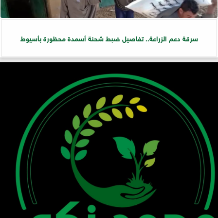
سرقة دعم الزراعة.. تفاصيل ضبط شحنة أسمدة محظورة بأسيوط