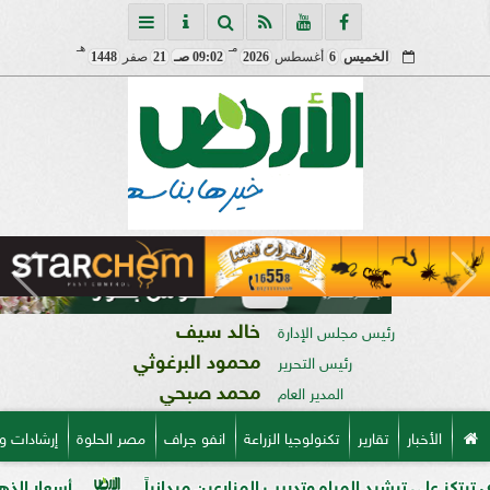
مـ
هـ
الخميس
6
أغسطس
2026
09:02 صـ
21
صفر
1448
خالد سيف
رئيس مجلس الإدارة
محمود البرغوثي
رئيس التحرير
محمد صبحي
المدير العام
الأخبار
تقارير
تكنولوجيا الزراعة
انفو جراف
مصر الحلوة
إرشادات و
يد المياه وتدريب المزارعين ميدانياً
أسعار الذهب في مصر فى بداية