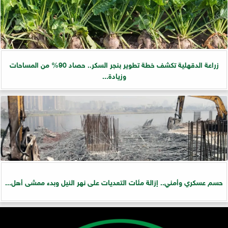
زراعة الدقهلية تكشف خطة تطوير بنجر السكر.. حصاد 90% من المساحات
وزيادة...
حسم عسكري وأمني.. إزالة مئات التعديات على نهر النيل وبدء ممشى أهل...