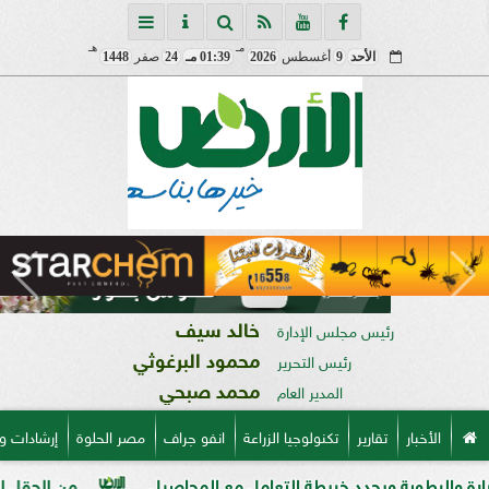
مـ
هـ
الأحد
9
أغسطس
2026
01:39 مـ
24
صفر
1448
خالد سيف
رئيس مجلس الإدارة
محمود البرغوثي
رئيس التحرير
محمد صبحي
المدير العام
الأخبار
تقارير
تكنولوجيا الزراعة
انفو جراف
مصر الحلوة
إرشادات و
بة ويحدد خريطة التعامل مع المحاصيل
من الحقل إلى العبوة.. 