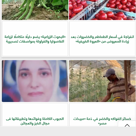
انفراجة في أسعار الطماطم والخضروات بعد
​«البحوث الزراعية» يضع دليلًا متكاملًا لزراعة
زيادة المعروض من «العروة الخريفية»
الفاصوليا والفراولة بمواصفات تصديرية
خسائر الفواكه والخضر في ذمة «مبيدات
الحبوب الكاملة وفوائدها وتطبيقاتها فى
مصر»
مجال الخبز والعجائن