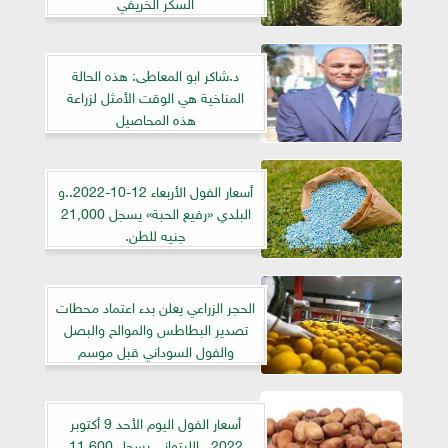
السكر الخريفي
د.شاكر ابو المعاطى: هذه الحالة
المناخية هي الوقت الأمثل لزراعة
هذه المحاصيل
أسعار الفول الأربعاء 12-10-2022..و
البلدي «رفيع الحبة» يسجل 21,000
جنيه للطن.
الحجر الزراعي يعلن بدء اعتماد محطات
تصدير البطاطس والموالح والبصل
والفول السوداني قبل موسم
أسعار الفول اليوم الأحد 9 أكتوبر
2022.. الليتواني يسجل 11.600