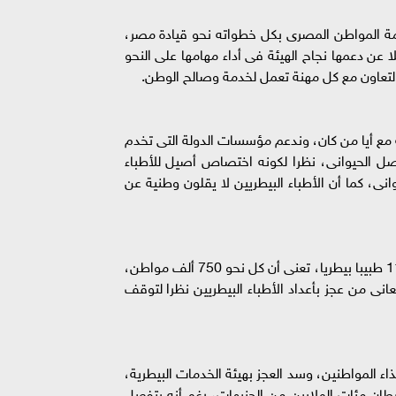
لامة المواطن المصرى بكل خطواته نحو قيادة مصر،
ن دعمها نجاح الهيئة فى أداء مهامها على النحو
تعاون مع كل مهنة تعمل لخدمة وصالح الوطن.
 مع أيا من كان، وندعم مؤسسات الدولة التى تخدم
صل الحيوانى، نظرا لكونه اختصاص أصيل للأطباء
ى، كما أن الأطباء البيطريين لا يقلون وطنية عن
وأشار نقيب الأطباء البيطريين، إلى أنه وفقا لتصريحات رئيس هيئة سلامة الغذاء الأخيرة، والتى تضمنت أن الهيئة يعمل بها 115 طبيبا بيطريا، تعنى أن كل نحو 750 ألف مواطن،
نى من عجز بأعداد الأطباء البيطريين نظرا لتوقف
ء المواطنين، وسد العجز بهيئة الخدمات البيطرية،
لكلوى والسرطان مئات الملايين من الجنيهات، رغم أنه بتفعيل