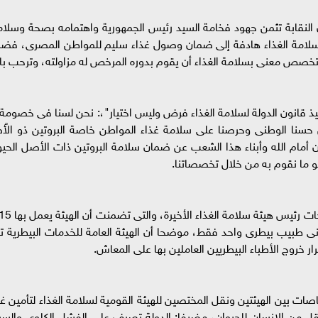
 أن النقابة تثمن جهود فخامة السيد رئيس الجمهورية واهتمامه بصحة وس
 سلامة الغذاء هادفة إلى ضمان وصول غذاء سليم للمواطن المصرى، فضلا ع
صص معنى بسلامة الغذاء أن يقوم بدوره المرخص له مزاولته، وترحب بال
ذ قانون الدولة لسلامة الغذاء فرض وليس اختيار"،: نحن لسنا فى خصومة
حسنا الوطنى وحرصنا على سلامة غذاء المواطن خاصة البروتين ذو الأً
 أمام الله وأبناء هذا الشعب عن ضمان سلامة البروتين ذات الأصل الحيوان
و ما نقوم به من خلال تخصصاتنا.
نى طبيب بيطرى واحد فقط، موضحا أن الهيئة العامة للخدمات البيطرية تعا
ات بين الهيئتين ونقل المختصين للهيئة القومية لسلامة الغذاء لتأمين غذا
المواطنين من حوالى 300 مرض ينتقل من الإنسان للحيوان، مضيفا: الدولة تصرف على الفشل ا