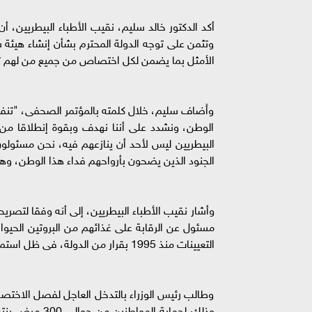
أكد الدكتور خالد سليم، نقيب الأطباء البيطريين،
وتثمن على توجه الدولة المحترم بشأن إنشاء هيئة
الأمثل بما يضمن لكل اختصاص من جميع من لهم تخ
وأَضاف سليم، خلال كلمته بالمؤتمر الصحفى، "تنفي
الوطن، ونشدد على أننا نهدف وبقوة إنطلاقا من 
البيطريين ليس لأحد أن ينازعهم فيه، نحن مسئولون
الجنود الذين يضحون بأرواحهم فداء هذا الوطن، وه
مسئول عن الرقابة على غذائهم من البروتين الحيوا
التعيينات منذ 1995 بقرار من الدولة، فى ظل استمرار خروج الأطباء البيطريين العاملين بها على المعاش.
وطالب رئيس الوزراء بالتدخل العاجل لفصل الاختصاص
وذلك لحماية 