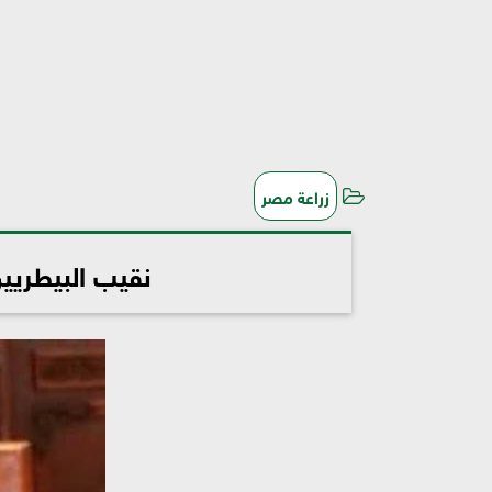
زراعة مصر
نقيب البيطريين: كل 750 ألف مواطن يراقب على غذائ